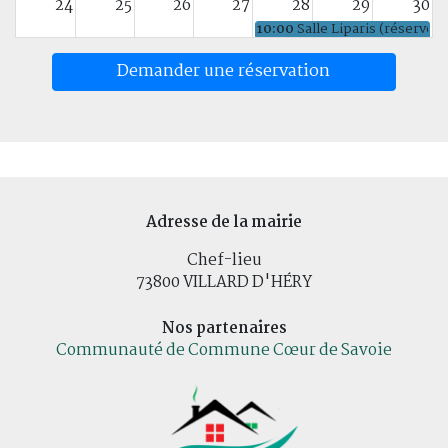
24
25
26
27
28
29
30
10:00
Salle Liparis (réservé)
31
1
2
3
4
5
6
Demander une réservation
Adresse de la mairie
Chef-lieu
73800 VILLARD D'HÉRY
Nos partenaires
Communauté de Commune Cœur de Savoie