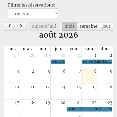
Filtrer les réservations:
aujourd'hui
mois
semaine
jour
août 2026
lun.
mar.
mer.
jeu.
ven.
sam.
dim.
27
28
29
30
31
1
2
08:00
Salle Liparis (réservé)
00:00
Salle Liparis 
3
4
5
6
7
8
9
10
11
12
13
14
15
16
17
18
19
20
21
22
23
16:00
Salle Liparis (réservé)