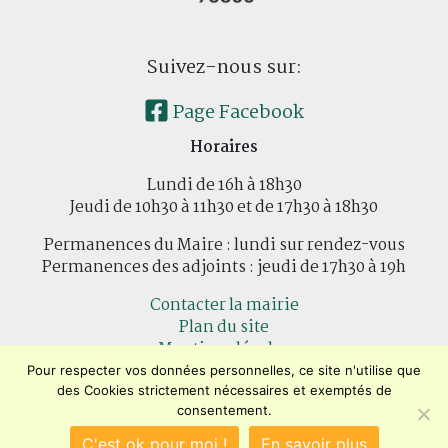
Suivez-nous sur:
Page Facebook
Horaires
Lundi de 16h à 18h30
Jeudi de 10h30 à 11h30 et de 17h30 à 18h30
Permanences du Maire : lundi sur rendez-vous
Permanences des adjoints : jeudi de 17h30 à 19h
Contacter la mairie
Plan du site
Mentions légales
Confidentialité
Pour respecter vos données personnelles, ce site n'utilise que
Accessibilité (en cours)
des Cookies strictement nécessaires et exemptés de
consentement.
Encore un site
Commu'net !
C'est ok pour moi !
En savoir plus